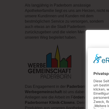
Als langjährig in Paderborn ansässige
Apothekerfamilie liegt es uns am Herzen, nicht n
unsere Kundinnen und Kunden mit dem
bestmöglichen Service zu versorgen, sondern
auch etwas an die Stadt Paderborn
zurückzugeben und die vielen Menschen, die
unseren Weg begleitet haben.
Das Engagement in der
Paderborner
Werbegemeinschaft
ist uns dabei ebenso ein
Anliegen wie die Arbeit im F
örderverein der
Paderborner Klinik-Clowns
. Denn neben den
IHRE
Produkten aus unseren Apotheken ist Lachen