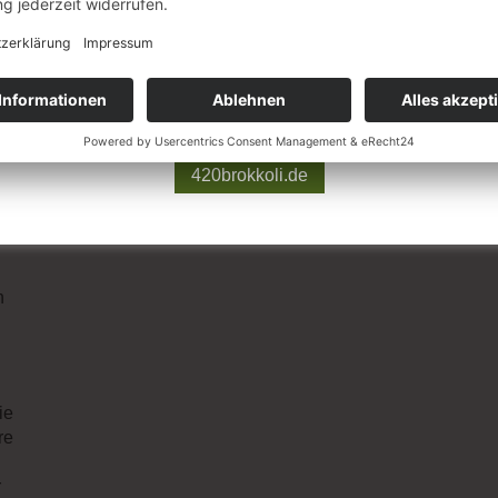
Os
stolz darauf, uns zu den zertifizierten Apotheken in
S
Deutschland zählen zu dürfen.
t
so
r als zwei Jahren sind wir Experten im Bereich medizinisches 
N
Besuchen Sie uns auf 420brokkoli.de, um mehr zu erfahren.
s.
a
Gerne unterstützen wir Sie bei Fragen.
Wi
420brokkoli.de
m
n
ie
re
r