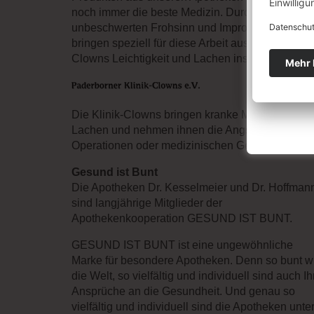
noch immer die beste Medizin. Durch
unbeschwerten Frohsinn und Improvisationskuns
Seit meh
bringen speziell für diese Arbeit ausgebildetete
Clowns Leichtigkeit und Lachen ins Krankenhau
Die Klinik-Clowns bringen kranke Menschen zu
Lachen und nehmen ihnen die Angst vor
Operationen oder medizinischen Geräten.
Gesund ist Bunt
Die Apotheken Dr. Kesselmeier und Dr. Hoffman
sind langjährige Mitglieder der
Apothekenkooperation GESUND IST BUNT.
GESUND IST BUNT ist eine ungewöhnliche
Marke für besondere Apotheken. Denn so bunt w
die Welt, so vielfältig und individuell sind auch Ih
Ansprüche an die Gesundheit. Und genau so
vielfältig und individuell sind die Apotheken unte