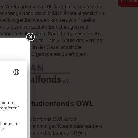
bestellen
r Verein arbeitet zu 100% karitativ, so dass die
pendengelder ausschließlich ihrem eigentlichen
weck zugeführt werden können. Als Projekte
nterstützen wir soziale Einrichtungen und
rennpunkte in und um Paderborn, möchten uns
ber gleichzeitig auch – als 2. Säule des Vereins –
für einsetzen, in der Gesellschaft die
ereitschaft zur Organspende zu erhöhen.
tiftung Studienfonds OWL
ie Stiftung Studienfonds OWL ist ein
eutschlandweit einmaliges Kooperationsprojekt
er fünf Hochschulen des Landes NRW in
NABIS