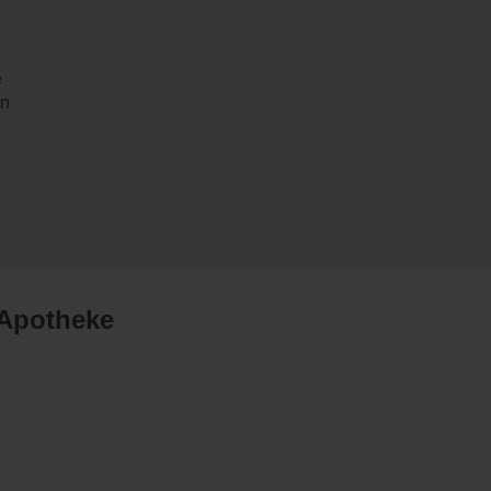
e
in
 Apotheke