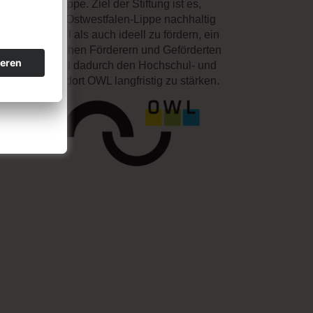
twestfalen-Lippe. Ziel der Stiftung ist es,
tudierende in Ostwestfalen-Lippe nachhaltig
wohl materiell als auch ideell zu fördern, ein
Cannabis.
etzwerk zwischen Förderern und Geförderten
ufzubauen und dadurch den Hochschul- und
rtschaftsstandort OWL langfristig zu stärken.