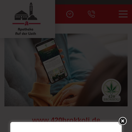
Men
Versand
www.420brokkoli.de