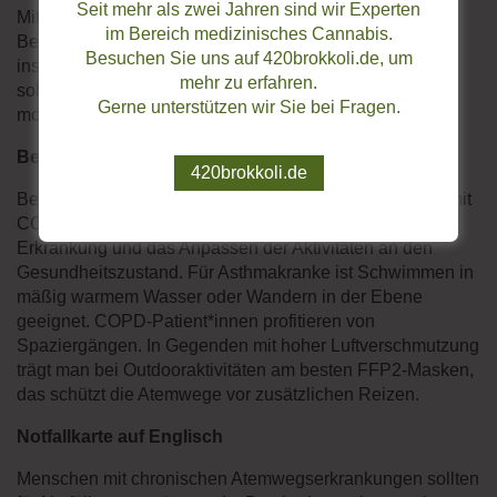
Seit mehr als zwei Jahren sind wir Experten
Mittelmeer lösen z. B. Oliven und Glaskraut erhebliche
im Bereich medizinisches Cannabis.
Beschwerden aus. Für COPD-Patient*innen sind
Besuchen Sie uns auf 420brokkoli.de, um
insbesondere extreme Kälte oder Hitze eine Gefahr. Sie
mehr zu erfahren.
sollten ihren Urlaub deshalb besser in Gegenden mit
Gerne unterstützen wir Sie bei Fragen.
moderatem Klima verleben.
Bei hoher Luftverschmutzung Maske tragen
420brokkoli.de
Bewegung und Sport sind sowohl mit Asthma als auch mit
COPD zu empfehlen. Voraussetzung ist eine stabile
Erkrankung und das Anpassen der Aktivitäten an den
Gesundheitszustand. Für Asthmakranke ist Schwimmen in
mäßig warmem Wasser oder Wandern in der Ebene
geeignet. COPD-Patient*innen profitieren von
Spaziergängen. In Gegenden mit hoher Luftverschmutzung
trägt man bei Outdooraktivitäten am besten FFP2-Masken,
das schützt die Atemwege vor zusätzlichen Reizen.
Notfallkarte auf Englisch
Menschen mit chronischen Atemwegserkrankungen sollten