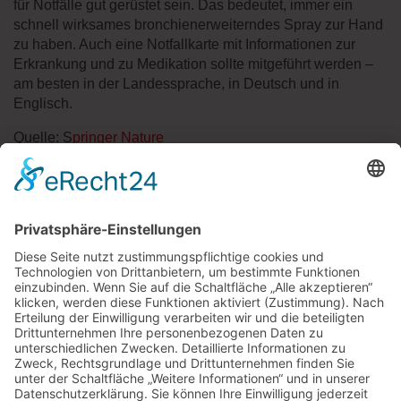
für Notfälle gut gerüstet sein. Das bedeutet, immer ein
schnell wirksames bronchienerweiterndes Spray zur Hand
zu haben. Auch eine Notfallkarte mit Informationen zur
Erkrankung und zu Medikation sollte mitgeführt werden –
am besten in der Landessprache, in Deutsch und in
Englisch.
Quelle: S
pringer Nature
« zurück zur Übersicht
APOTHEKE SCHÖNE AUSSICHT
APOTHEKE AM LICHTENTURM
DOM APOTHEKE AM THEATER
APOTHEKE AUF DER LIETH
APOTHEKE AM NORDBAHNHOF
Apotheke Auf der Lieth
Auenhauser Weg 7