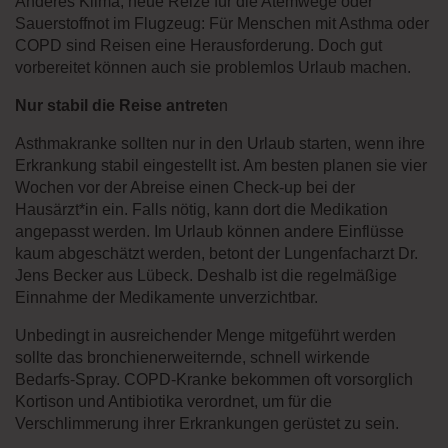
Anderes Klima, neue Reize für die Atemwege oder
Sauerstoffnot im Flugzeug: Für Menschen mit Asthma oder
COPD sind Reisen eine Herausforderung. Doch gut
vorbereitet können auch sie problemlos Urlaub machen.
Nur stabil die Reise antrete
n
Asthmakranke sollten nur in den Urlaub starten, wenn ihre
Erkrankung stabil eingestellt ist. Am besten planen sie vier
Wochen vor der Abreise einen Check-up bei der
Hausärzt*in ein. Falls nötig, kann dort die Medikation
angepasst werden. Im Urlaub können andere Einflüsse
kaum abgeschätzt werden, betont der Lungenfacharzt Dr.
Jens Becker aus Lübeck. Deshalb ist die regelmäßige
Einnahme der Medikamente unverzichtbar.
Unbedingt in ausreichender Menge mitgeführt werden
sollte das bronchienerweiternde, schnell wirkende
Bedarfs-Spray. COPD-Kranke bekommen oft vorsorglich
Kortison und Antibiotika verordnet, um für die
Verschlimmerung ihrer Erkrankungen gerüstet zu sein.