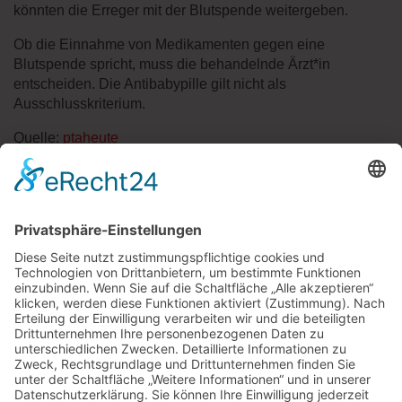
könnten die Erreger mit der Blutspende weitergeben.
Ob die Einnahme von Medikamenten gegen eine
Blutspende spricht, muss die behandelnde Ärzt*in
entscheiden. Die Antibabypille gilt nicht als
Ausschlusskriterium.
Quelle:
ptaheute
« zurück zur Übersicht
APOTHEKE SCHÖNE AUSSICHT
APOTHEKE AM LICHTENTURM
DOM APOTHEKE AM THEATER
APOTHEKE AUF DER LIETH
APOTHEKE AM NORDBAHNHOF
Apotheke Auf der Lieth
Auenhauser Weg 7