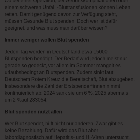
Ob bei einer Operation, bei Geburtskomplikationen oder
einem schweren Unfall -Bluttransfusionen können Leben
retten. Damit genügend davon zur Verfügung steht,
müssen Gesunde Blut spenden. Doch wer ist dafür
geeignet, und was muss man darüber wissen?
Immer weniger wollen Blut spenden
Jeden Tag werden in Deutschland etwa 15000
Blutspenden benötigt. Der Bedarf wird jedoch meist nur
gerade so gedeckt, vor allem im Sommer mangelt es
urlaubsbedingt an Blutspenden. Zudem sinkt laut
Deutschem Rotem Kreuz die Bereitschaft, Blut abzugeben.
Insbesondere die Zahl der Erstspender*innen nimmt
kontinuierlich ab: 2024 sank sie um 6 %, 2025 abermals
um 2 %auf 283054.
Blut spenden nützt allen
Wer Blut spendet, hilft nicht nur anderen. Zwar gibt es
keine Bezahlung. Dafür wird das Blut aber
labordiagnostisch auf Hepatitis- und HI-Viren untersucht.