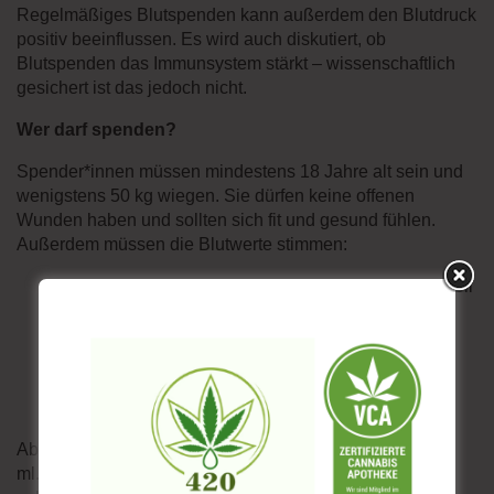
Regelmäßiges Blutspenden kann außerdem den Blutdruck
positiv beeinflussen. Es wird auch diskutiert, ob
Blutspenden das Immunsystem stärkt – wissenschaftlich
gesichert ist das jedoch nicht.
Wer darf spenden?
Spender*innen müssen mindestens 18 Jahre alt sein und
wenigstens 50 kg wiegen. Sie dürfen keine offenen
Wunden haben und sollten sich fit und gesund fühlen.
Außerdem müssen die Blutwerte stimmen:
Der Wert für den roten Blutfarbstoff (Hämoglobin) soll
bei Frauen mindestens 12,5 g/dl betragen, bei
Männern 13,5 g/dl.
Der Puls sollte in Ruhe zwischen 50 und 110/min
betragen, der Blutdruck bei 100-180 mmHg
systolisch und unter 100 mmHg diastolisch liegen.
Abgenommen werden bei einer Blutentnahme etwa 500
ml. Zwischen zwei Vollbutspenden müssen mindestens